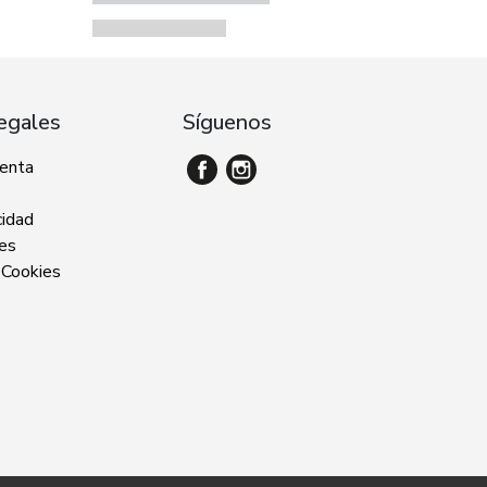
egales
Síguenos
venta
cidad
ies
 Cookies