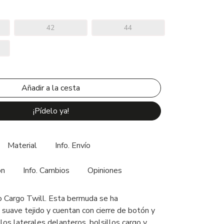
42
44
¡Pídelo ya!
Material
Info. Envío
ón
Info. Cambios
Opiniones
 Cargo Twill. Esta bermuda se ha
 suave tejido y cuentan con cierre de botón y
llos laterales delanteros, bolsillos cargo y