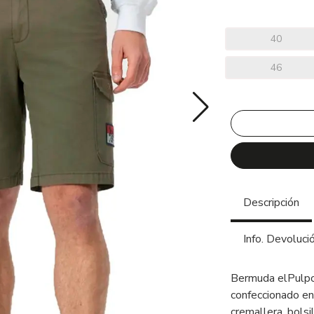
40
46
Descripción
Info. Devoluci
Bermuda elPulpo
confeccionado en
cremallera, bolsi