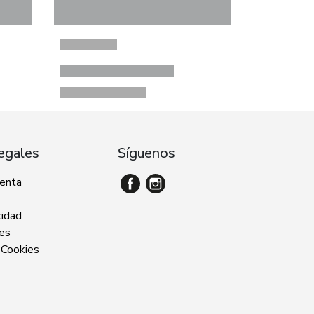
egales
Síguenos
venta
cidad
ies
 Cookies