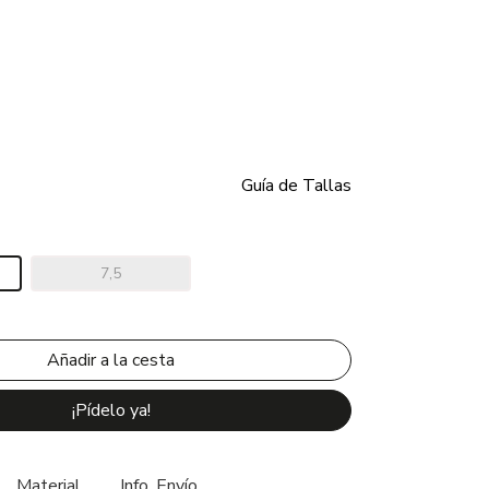
Guía de Tallas
7,5
¡Pídelo ya!
Material
Info. Envío