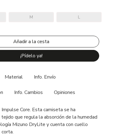
M
L
¡Pídelo ya!
Material
Info. Envío
ón
Info. Cambios
Opiniones
Impulse Core. Esta camiseta se ha
 tejido que regula la absorción de la humedad
ología Mizuno DryLite y cuenta con cuello
corta.