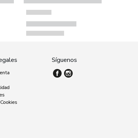
egales
Síguenos
venta
cidad
ies
 Cookies