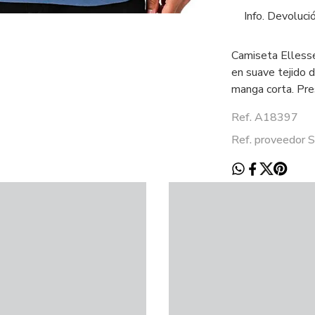
Info. Devoluci
Camiseta Ellesse
en suave tejido 
manga corta. Pre
Ref. A18397
Ref. proveedor