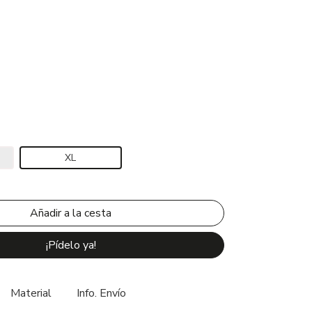
XL
¡Pídelo ya!
Material
Info. Envío