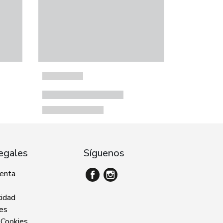
egales
Síguenos
venta
cidad
ies
 Cookies