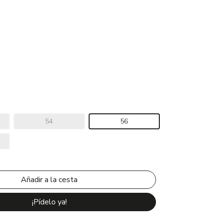
54
56
¡Pídelo ya!