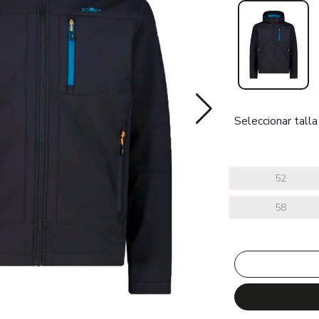
Seleccionar talla
52
58