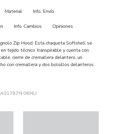
Material
Info. Envío
ón
Info. Cambios
Opiniones
nolo Zip Hood. Esta chaqueta Softshell se
en tejido técnico transpirable y cuenta con
ble, cierre de cremallera delantero, un
cho con cremallera y dos bolsillos delanteros
r 3A01787N 08NU