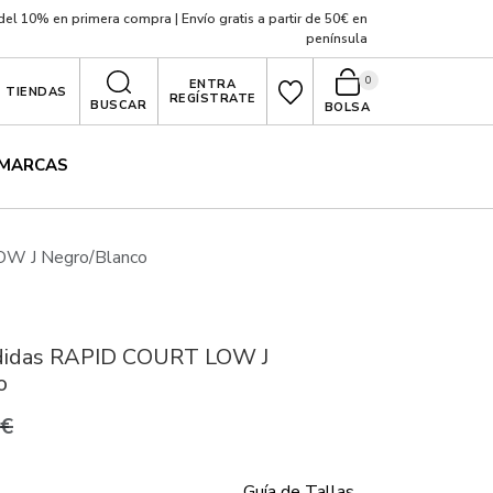
el 10% en primera compra | Envío gratis a partir de 50€ en
península
0
ENTRA
TIENDAS
REGÍSTRATE
BUSCAR
BOLSA
MARCAS
OW J Negro/Blanco
Adidas RAPID COURT LOW J
o
0€
Guía de Tallas