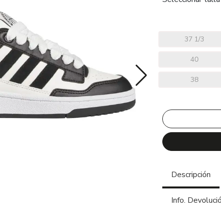
37 1/3
40
38
Descripción
Info. Devoluci