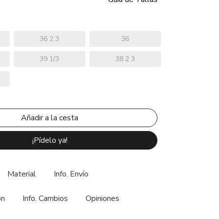
36 2 3
36
39 1/3
38 2 3
¡Pídelo ya!
Material
Info. Envío
ón
Info. Cambios
Opiniones