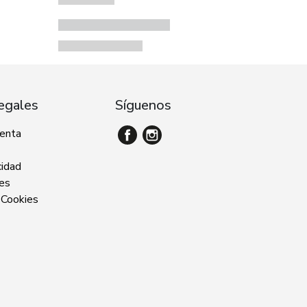
egales
Síguenos
venta
cidad
ies
 Cookies