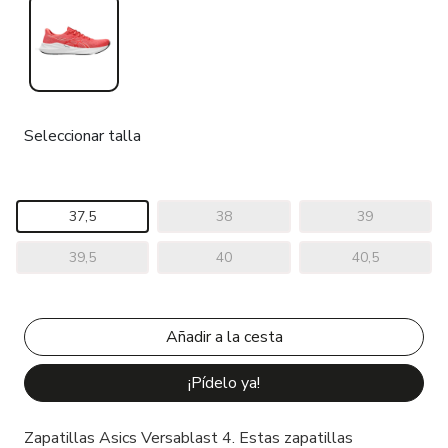
Seleccionar talla
37,5
38
39
39,5
40
40,5
¡Pídelo ya!
Zapatillas Asics Versablast 4. Estas zapatillas