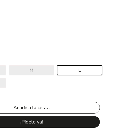
M
L
¡Pídelo ya!