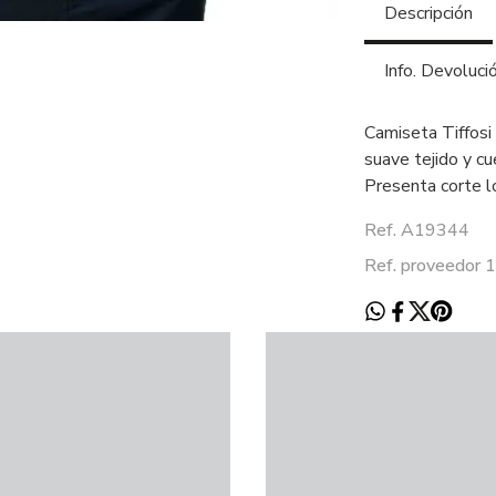
Descripción
Info. Devoluci
Camiseta Tiffosi
suave tejido y c
Presenta corte lo
Ref. A19344
Ref. proveedor