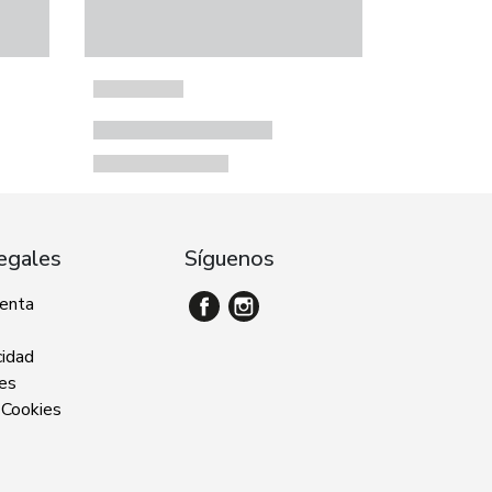
egales
Síguenos
venta
cidad
ies
 Cookies