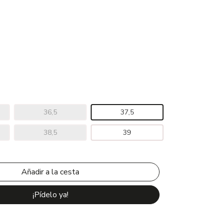
36,5
37,5
38,5
39
¡Pídelo ya!