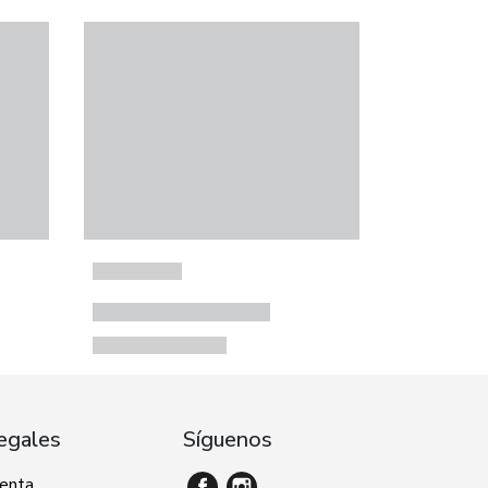
egales
Síguenos
venta