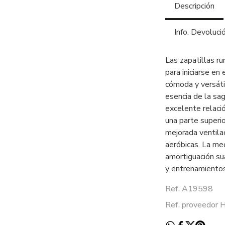
Descripción
Info. Devoluci
Las zapatillas r
para iniciarse en
cómoda y versátil
esencia de la sag
excelente relaci
una parte superi
mejorada ventilac
aeróbicas. La me
amortiguación su
y entrenamientos
Ref. A19598
Ref. proveedor