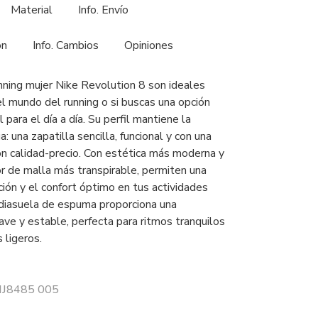
Material
Info. Envío
ón
Info. Cambios
Opiniones
unning mujer Nike Revolution 8 son ideales
 el mundo del running o si buscas una opción
 para el día a día. Su perfil mantiene la
a: una zapatilla sencilla, funcional y con una
ón calidad-precio. Con estética más moderna y
or de malla más transpirable, permiten una
ión y el confort óptimo en tus actividades
diasuela de espuma proporciona una
ave y estable, perfecta para ritmos tranquilos
 ligeros.
 HJ8485 005