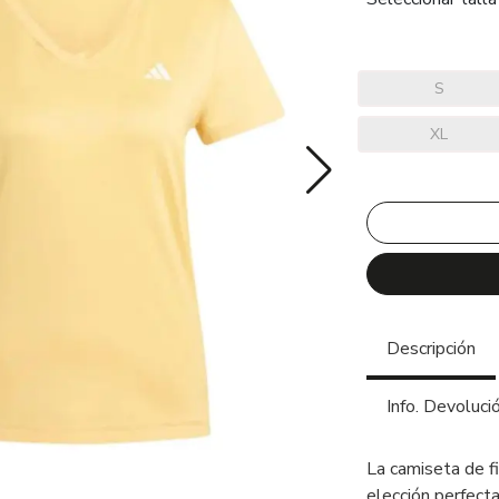
S
XL
Descripción
Info. Devoluci
La camiseta de f
elección perfect