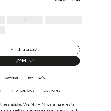
M
L
¡Pídelo ya!
Material
Info. Envío
ón
Info. Cambios
Opiniones
itness adidas We Min V Nk para mujer es la
a para aquellas que buscan un alto rendimiento