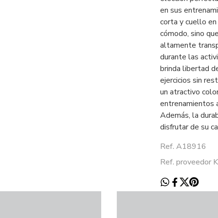
en sus entrenam
corta y cuello en
cómodo, sino que
altamente transpi
durante las activ
brinda libertad d
ejercicios sin re
un atractivo colo
entrenamientos al
Además, la durab
disfrutar de su ca
Ref. A18916
Ref. proveedor