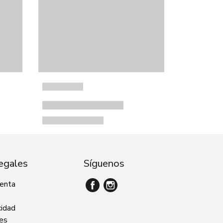
egales
Síguenos
venta
cidad
ies