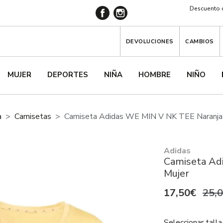
Descuento d
DEVOLUCIONES
CAMBIOS
MUJER
DEPORTES
NIÑA
HOMBRE
NIÑO
a
Camisetas
Camiseta Adidas WE MIN V NK TEE Naranja
Adidas
Camiseta Ad
Mujer
17,50€
25,
Seleccionar talla