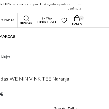
el 10% en primera compra | Envío gratis a partir de 50€ en
península
0
ENTRA
TIENDAS
REGÍSTRATE
BUSCAR
BOLSA
MARCAS
 Mujer
idas WE MIN V NK TEE Naranja
0€
Guía de Tallas