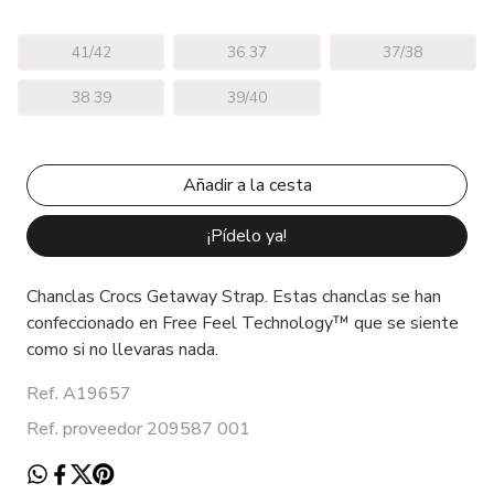
41/42
36 37
37/38
38 39
39/40
¡Pídelo ya!
Chanclas Crocs Getaway Strap. Estas chanclas se han
confeccionado en Free Feel Technology™ que se siente
como si no llevaras nada.
Ref. A19657
Ref. proveedor 209587 001