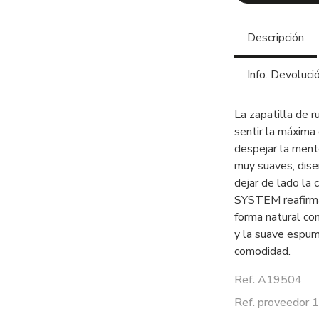
Descripción
Info. Devoluci
La zapatilla de 
sentir la máxima
despejar la ment
muy suaves, dise
dejar de lado l
SYSTEM reafirma 
forma natural co
y la suave espum
comodidad.
Ref. A19504
Ref. proveedor