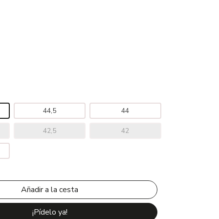
44,5
44
42,5
42
¡Pídelo ya!