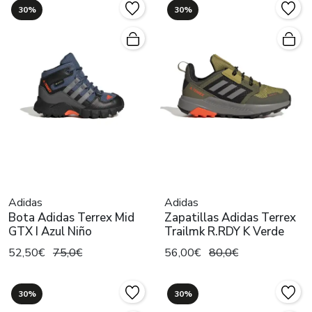
30%
30%
Adidas
Adidas
Bota Adidas Terrex Mid
Zapatillas Adidas Terrex
GTX I Azul Niño
Trailmk R.RDY K Verde
52,50€
75,0€
56,00€
80,0€
30%
30%