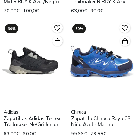
Mid R.RDY K Azul/Negro
Trailmaker R.RDY K Azul
70,00€
100,0€
63,00€
90,0€
30%
30%
Adidas
Chiruca
Zapatillas Adidas Terrex
Zapatilla Chiruca Rayo 03
Trailmaker Ne/Gri Junior
Niño Azul - Marino
63,00€
90,0€
55,99€
79,99€