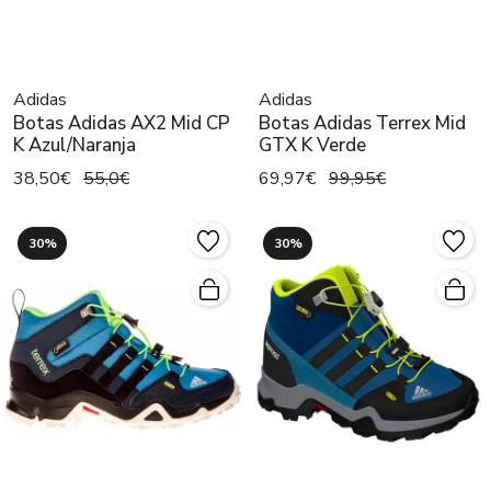
Adidas
Adidas
Botas Adidas AX2 Mid CP
Botas Adidas Terrex Mid
K Azul/Naranja
GTX K Verde
38,50€
55,0€
69,97€
99,95€
30%
30%