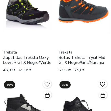
Treksta
Treksta
Zapatillas Treksta Oxxy
Botas Treksta Trysil Mid
Low JR GTX Negro/Verde
GTX Negro/Gris/Naranja
48,97€
69,95€
52,50€
75,0€
30%
30%