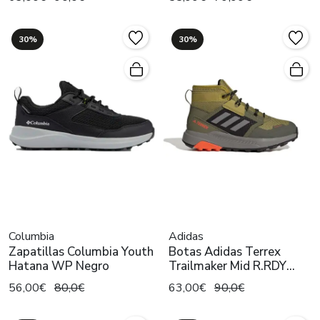
30%
30%
Columbia
Adidas
Zapatillas Columbia Youth
Botas Adidas Terrex
Hatana WP Negro
Trailmaker Mid R.RDY
Verde
56,00€
80,0€
63,00€
90,0€