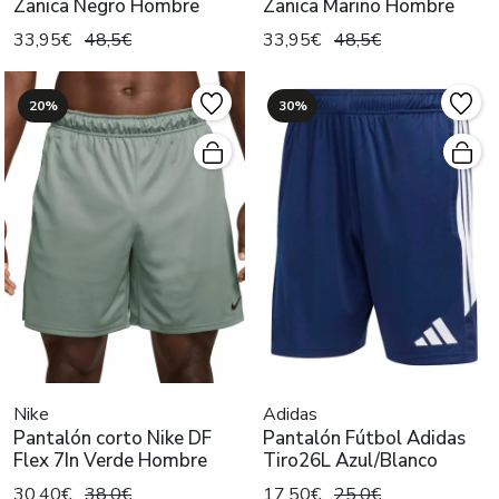
Zanica Negro Hombre
Zanica Marino Hombre
33,95€
48,5€
33,95€
48,5€
20%
30%
Nike
Adidas
Pantalón corto Nike DF
Pantalón Fútbol Adidas
Flex 7In Verde Hombre
Tiro26L Azul/Blanco
30,40€
38,0€
17,50€
25,0€