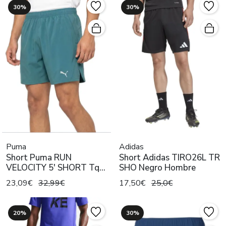
30%
30%
Puma
Adidas
Short Puma RUN
Short Adidas TIRO26L TR
VELOCITY 5' SHORT Tq
SHO Negro Hombre
Hombre
23,09€
32,99€
17,50€
25,0€
20%
30%