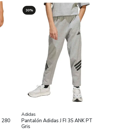
30%
Adidas
T 280
Pantalón Adidas J FI 3S ANK PT
Gris