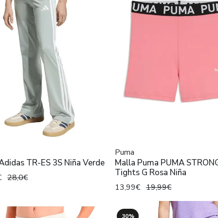
Puma
 Adidas TR-ES 3S Niña Verde
Malla Puma PUMA STRONG
Tights G Rosa Niña
€
28,0€
13,99€
19,99€
30%