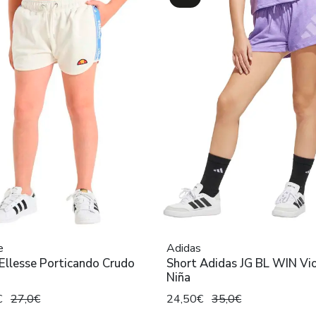
e
Adidas
Ellesse Porticando Crudo
Short Adidas JG BL WIN Vi
Niña
€
27,0€
24,50€
35,0€