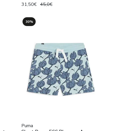
31,50€
45,0€
30%
Puma