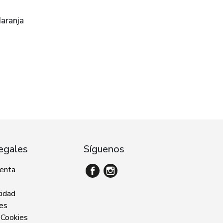
Naranja
egales
Síguenos
venta
cidad
ies
 Cookies