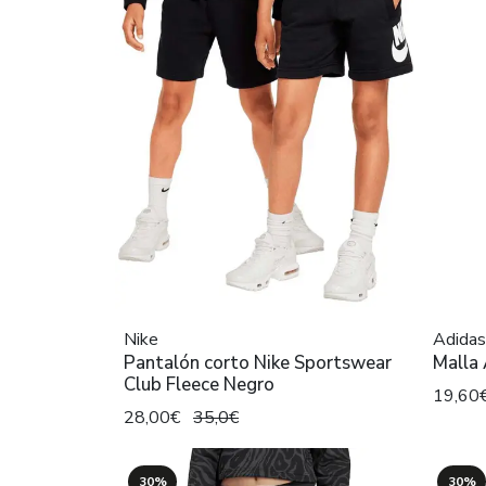
Nike
Adidas
Pantalón corto Nike Sportswear
Malla
Club Fleece Negro
19,60
28,00€
35,0€
30%
30%