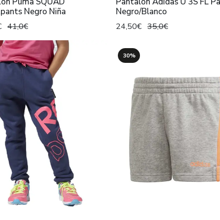
lón Puma SQUAD
Pantalón Adidas U 3S FL P
pants Negro Niña
Negro/Blanco
€
41,0€
24,50€
35,0€
30%