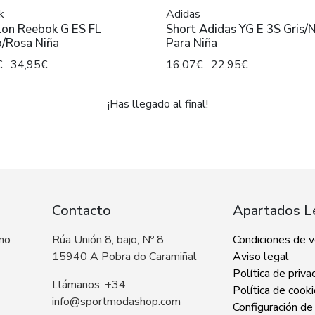
k
Adidas
lon Reebok G ES FL
Short Adidas YG E 3S Gris/
o/Rosa Niña
Para Niña
€
34,95€
16,07€
22,95€
¡Has llegado al final!
Contacto
Apartados L
 no
Rúa Unión 8, bajo, Nº 8
Condiciones de 
15940 A Pobra do Caramiñal
Aviso legal
Política de priva
Llámanos: +34
Política de cook
info@sportmodashop.com
Configuración de