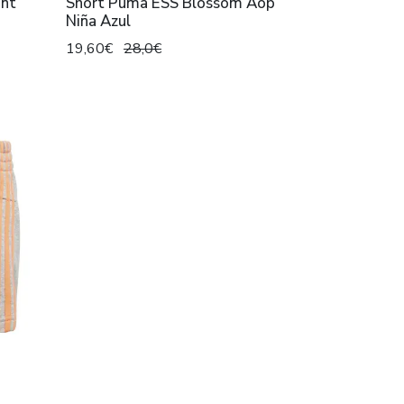
ant
Short Puma ESS Blossom Aop
Niña Azul
19,60€
28,0€