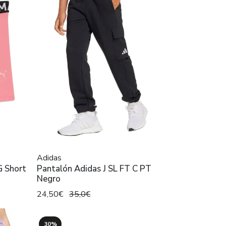
Adidas
 Short
Pantalón Adidas J SL FT C PT
Negro
24,50€
35,0€
30%