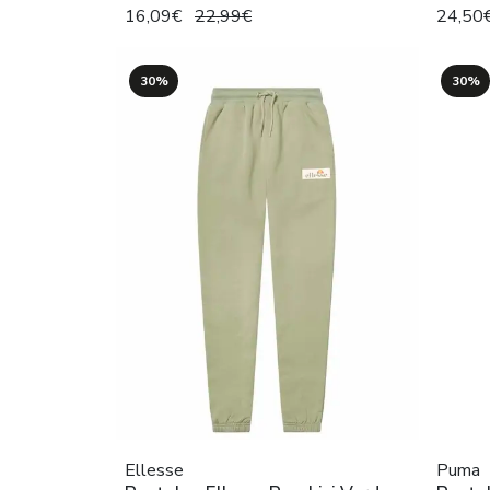
16,09€
22,99€
24,50
30%
30%
Ellesse
Puma