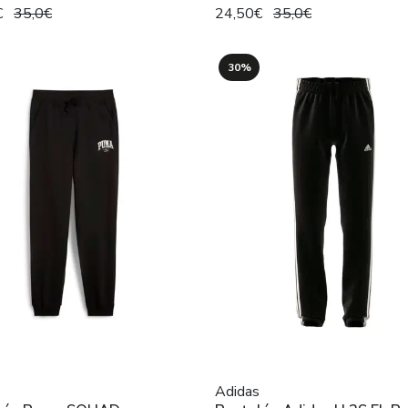
€
35,0€
24,50€
35,0€
30%
Adidas