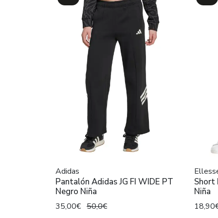
Adidas
Elless
Pantalón Adidas JG FI WIDE PT
Short 
Negro Niña
Niña
35,00€
50,0€
18,90