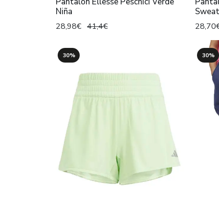
Pantalon Ellesse Peschici Verde
Panta
Niña
Sweat
28,98€
41,4€
28,70
30%
30%