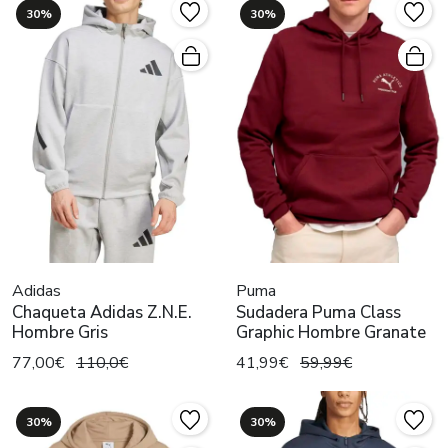
30%
30%
Adidas
Puma
Chaqueta Adidas Z.N.E.
Sudadera Puma Class
Hombre Gris
Graphic Hombre Granate
77,00€
110,0€
41,99€
59,99€
30%
30%