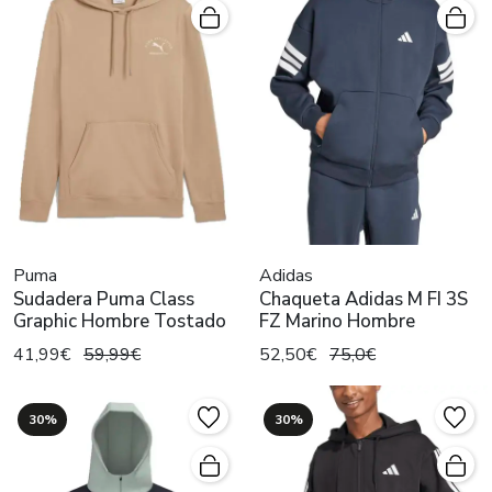
Puma
Adidas
Sudadera Puma Class
Chaqueta Adidas M FI 3S
Graphic Hombre Tostado
FZ Marino Hombre
41,99€
59,99€
52,50€
75,0€
30%
30%