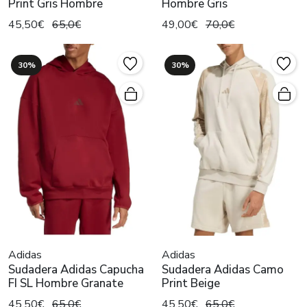
Print Gris Hombre
Hombre Gris
45,50€
65,0€
49,00€
70,0€
30%
30%
Adidas
Adidas
Sudadera Adidas Capucha
Sudadera Adidas Camo
FI SL Hombre Granate
Print Beige
45,50€
65,0€
45,50€
65,0€