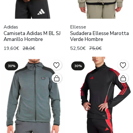
Adidas
Ellesse
Camiseta Adidas M BL SJ
Sudadera Ellesse Marotta
Amarillo Hombre
Verde Hombre
19,60€
28,0€
52,50€
75,0€
30%
30%