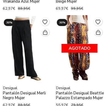
Wakanda Azul Mujer
Beige Mujer
62,97€
89,95€
69,97€
99,95€
30%
30%
AGOTADO
Desigual
Desigual
Pantalón Desigual Merli
Pantalón Desigual Beattle
Negro Mujer
Palazzo Estampado Mujer
62,97€
89,95€
55,97€
79,95€