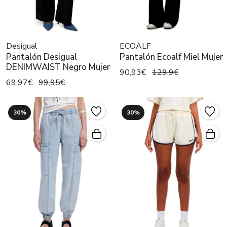
Desigual
ECOALF
Pantalón Desigual
Pantalón Ecoalf Miel Mujer
DENIMWAIST Negro Mujer
90,93€
129,9€
69,97€
99,95€
30%
30%