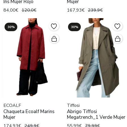
Ins Mujer Rojo
Mujer
84,00€
120,0€
167,93€
239,9€
30%
30%
ECOALF
Tiffosi
Chaqueta Ecoalf Marins
Abrigo Tiffosi
Mujer
Megatrench_1 Verde Mujer
174,93€
249,9€
55,99€
79,99€