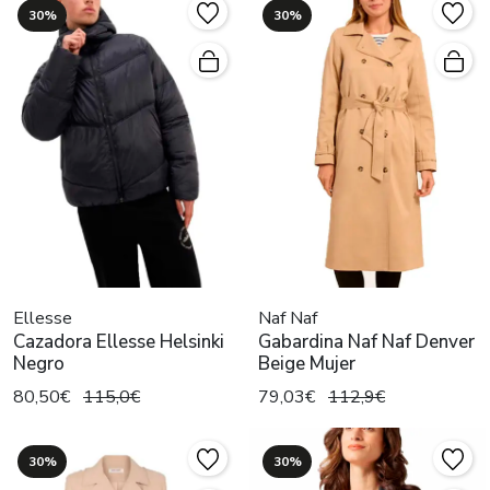
30%
30%
Ellesse
Naf Naf
Cazadora Ellesse Helsinki
Gabardina Naf Naf Denver
Negro
Beige Mujer
80,50€
115,0€
79,03€
112,9€
30%
30%