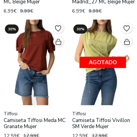
MC Beige Mujer
Madrid_27 MC Beige Mujer
6,99€
9,99€
6,99€
9,99€
30%
30%
AGOTADO
Tiffosi
Tiffosi
Camiseta Tiffosi Meda MC
Camiseta Tiffosi Vivillon
Granate Mujer
SM Verde Mujer
12,59€
17,99€
12,59€
17,99€