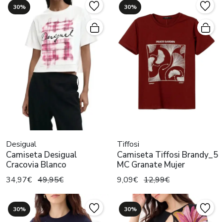
30%
30%
Desigual
Tiffosi
Camiseta Desigual
Camiseta Tiffosi Brandy_5
Cracovia Blanco
MC Granate Mujer
34,97€
49,95€
9,09€
12,99€
30%
30%