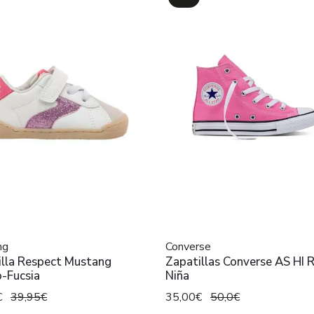
ng
Converse
illa Respect Mustang
Zapatillas Converse AS HI 
-Fucsia
Niña
€
39,95€
35,00€
50,0€