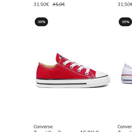
31,50€
45,0€
31,50
30%
30%
Converse
Conver