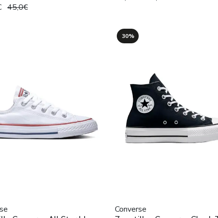
€
45,0€
30%
se
Converse