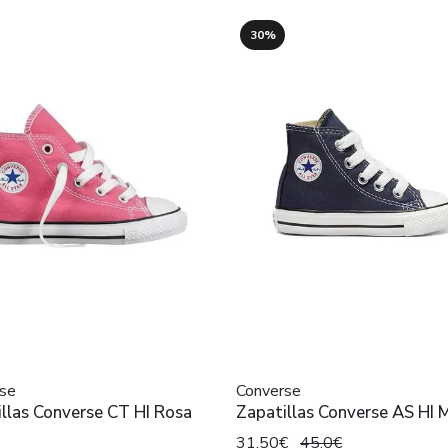
30%
se
Converse
llas Converse CT HI Rosa
Zapatillas Converse AS HI 
31,50€
45,0€