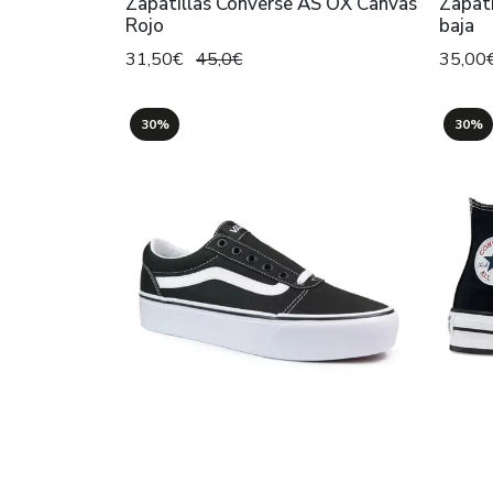
Zapatillas Converse AS OX Canvas
Zapati
Rojo
baja
31,50€
45,0€
35,00
30%
30%