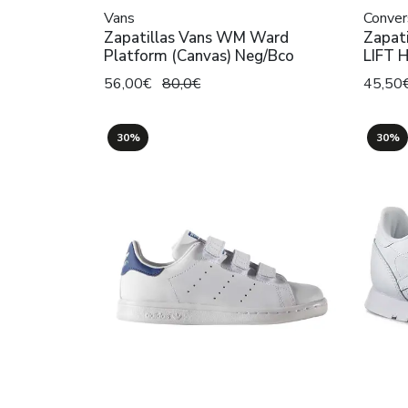
Vans
Conver
Zapatillas Vans WM Ward
Zapat
Platform (Canvas) Neg/Bco
LIFT H
56,00€
80,0€
45,50
30%
30%