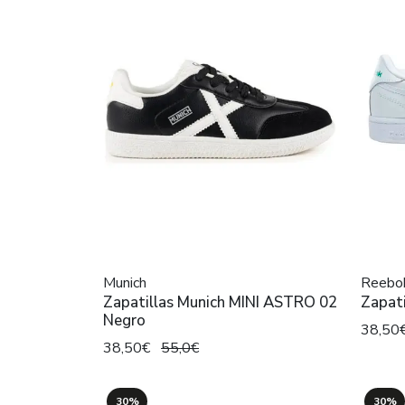
Munich
Reebo
Zapatillas Munich MINI ASTRO 02
Zapati
Negro
38,50
38,50€
55,0€
30%
30%