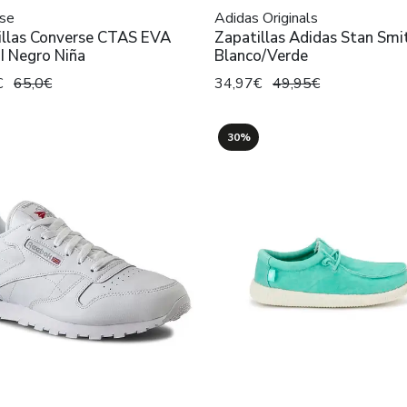
se
Adidas Originals
illas Converse CTAS EVA
Zapatillas Adidas Stan Smi
I Negro Niña
Blanco/Verde
€
65,0€
34,97€
49,95€
30%