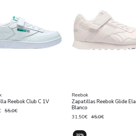
k
Reebok
lla Reebok Club C 1V
Zapatillas Reebok Glide Ela
Blanco
€
55,0€
31,50€
45,0€
30%