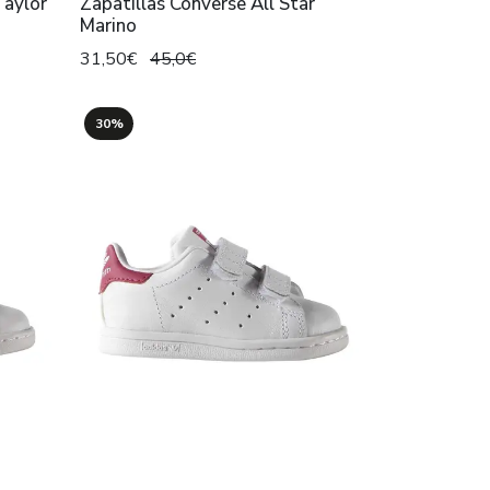
Taylor
Zapatillas Converse All Star
Marino
31,50€
45,0€
30%