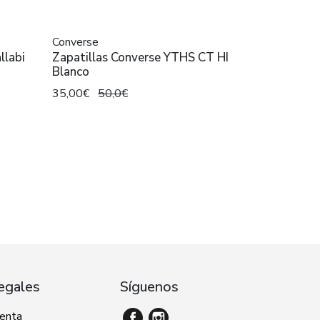
Converse
llabi
Zapatillas Converse YTHS CT HI
Blanco
35,00€
50,0€
egales
Síguenos
venta