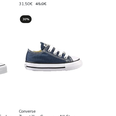
31,50€
45,0€
30%
Converse