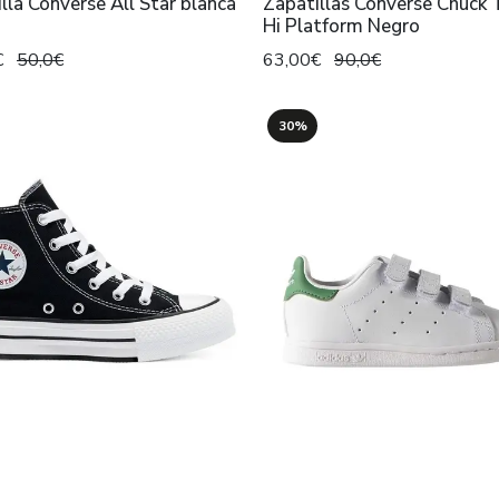
lla Converse All Star blanca
Zapatillas Converse Chuck 
Hi Platform Negro
€
50,0€
63,00€
90,0€
30%