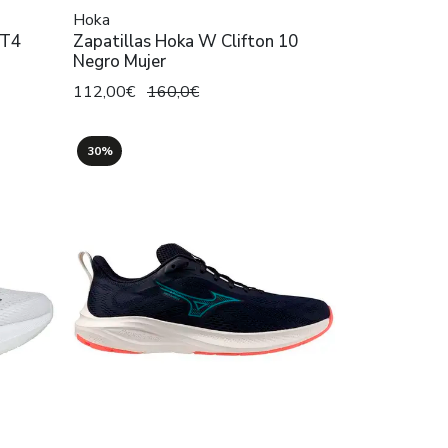
Hoka
XT4
Zapatillas Hoka W Clifton 10
Negro Mujer
112,00€
160,0€
30%