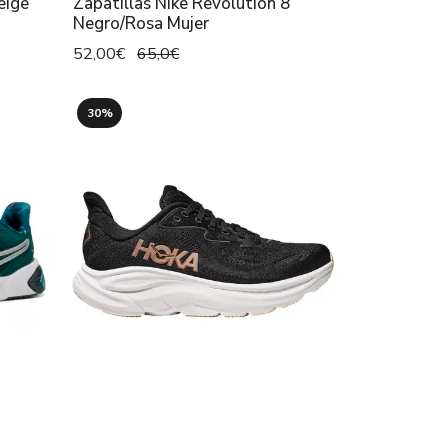
eige
Zapatillas Nike Revolution 8
Negro/Rosa Mujer
52,00€
65,0€
30%