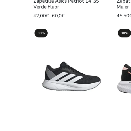
Zapatilla Asics Patriot 14 GS
Zapati
Verde Fluor
Mujer
42,00€
60,0€
45,50
30%
30%