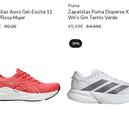
Puma
llas Asics Gel-Excite 11
Zapatillas Puma Disperse 
/Rosa Mujer
Wn's Grn Terrns Verde
€
90,0€
45,49€
64,99€
30%