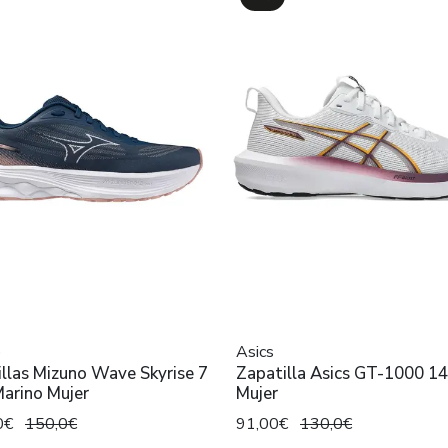
o
Asics
llas Mizuno Wave Skyrise 7
Zapatilla Asics GT-1000 14
arino Mujer
Mujer
0€
150,0€
91,00€
130,0€