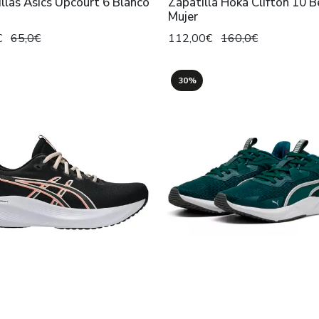
llas Asics Upcourt 6 Blanco
Zapatilla Hoka Clifton 10 B
Mujer
€
65,0€
112,00€
160,0€
30%