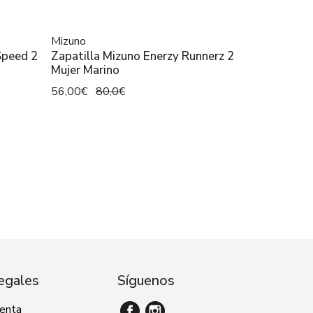
Mizuno
Speed 2
Zapatilla Mizuno Enerzy Runnerz 2
Mujer Marino
56,00€
80,0€
egales
Síguenos
venta