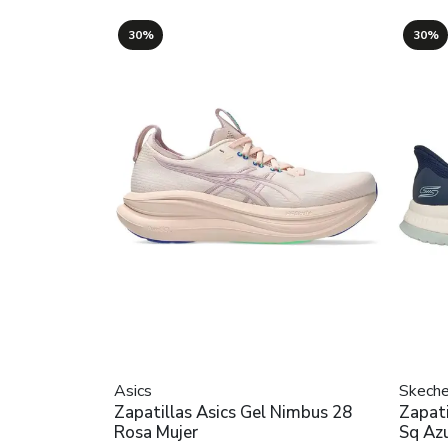
30%
30%
Asics
Skeche
Zapatillas Asics Gel Nimbus 28
Zapati
Rosa Mujer
Sq Azu