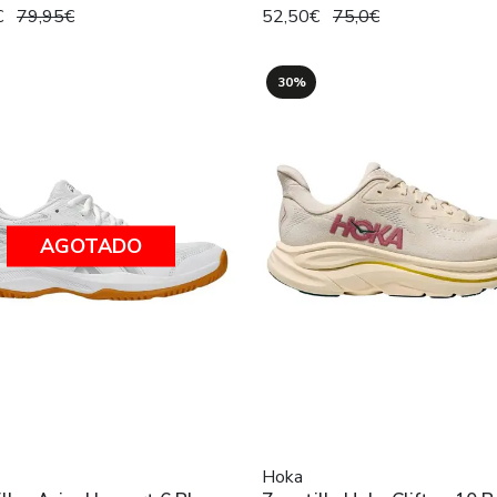
€
79,95€
52,50€
75,0€
30%
AGOTADO
Hoka