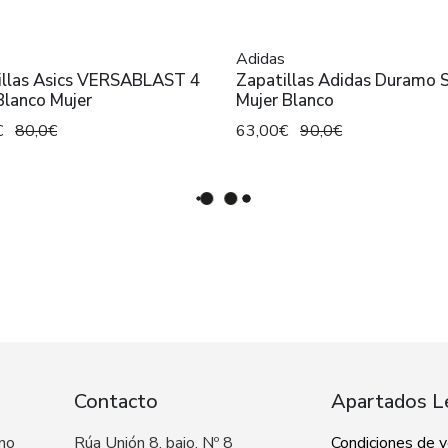
Adidas
illas Asics VERSABLAST 4
Zapatillas Adidas Duramo 
Blanco Mujer
Mujer Blanco
€
80,0€
63,00€
90,0€
Contacto
Apartados L
 no
Rúa Unión 8, bajo, Nº 8
Condiciones de 