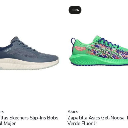
30%
rs
Asics
llas Skechers Slip-Ins Bobs
Zapatilla Asics Gel-Noosa T
l Mujer
Verde Fluor Jr