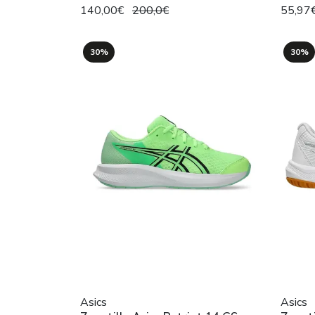
140,00€
200,0€
55,97
30%
30%
Asics
Asics