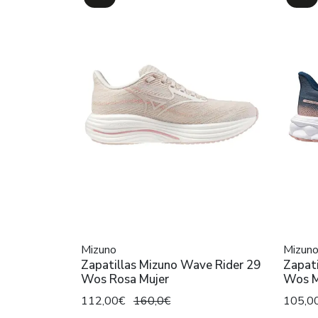
Mizuno
Mizun
Zapatillas Mizuno Wave Rider 29
Zapati
Wos Rosa Mujer
Wos M
112,00€
160,0€
105,0