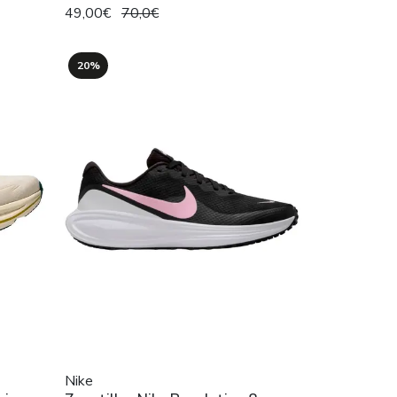
49,00€
70,0€
20%
Nike