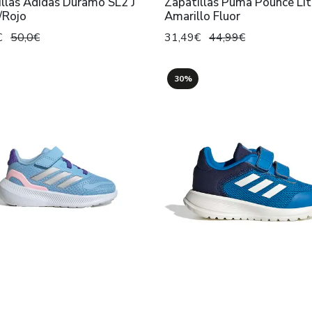
llas Adidas Duramo SL2 J
Zapatillas Puma Pounce Lit
/Rojo
Amarillo Fluor
€
50,0€
31,49€
44,99€
30%