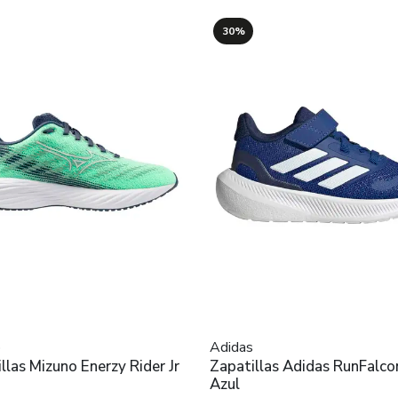
30%
o
Adidas
llas Mizuno Enerzy Rider Jr
Zapatillas Adidas RunFalcon
Azul