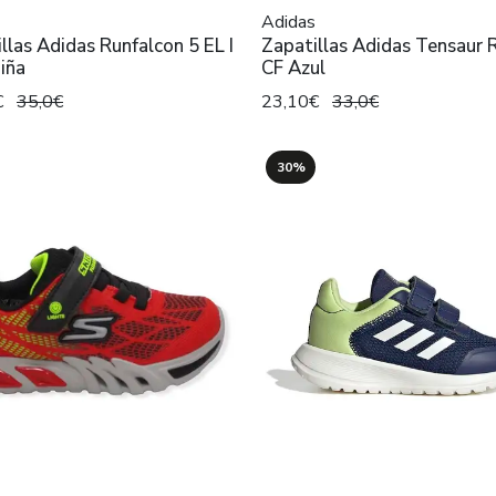
Adidas
llas Adidas Runfalcon 5 EL I
Zapatillas Adidas Tensaur 
iña
CF Azul
€
35,0€
23,10€
33,0€
30%