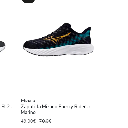
Mizuno
 SL2 J
Zapatilla Mizuno Enerzy Rider Jr
Marino
49,00€
70,0€