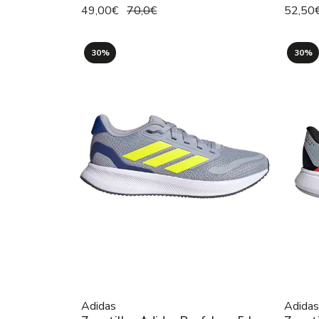
49,00€
70,0€
52,50
30%
30%
Adidas
Adidas