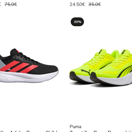
€
75,0€
24,50€
35,0€
30%
Puma