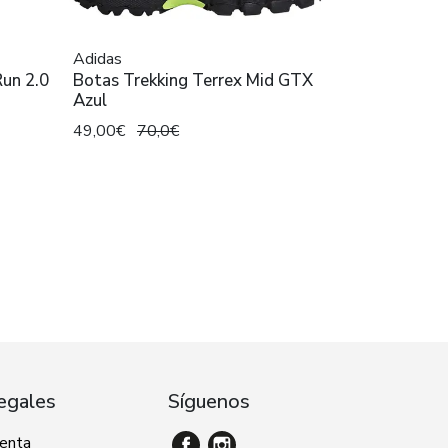
Adidas
Run 2.0
Botas Trekking Terrex Mid GTX
Azul
49,00€
70,0€
egales
Síguenos
venta