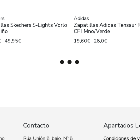
rs
Adidas
llas Skechers S-Lights Vorlo
Zapatillas Adidas Tensaur 
Niño
CF I Mno/Verde
€
49,95€
19,60€
28,0€
Contacto
Apartados L
 no
Rúa Unión 8, bajo, Nº 8
Condiciones de 