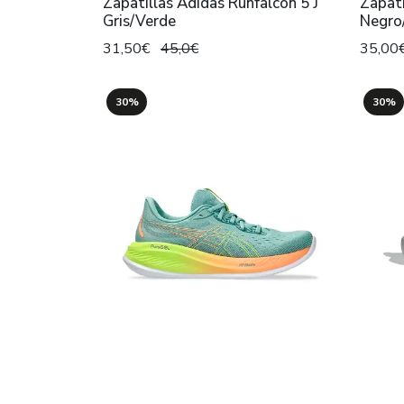
Zapatillas Adidas Runfalcon 5 J
Zapati
Gris/Verde
Negro
31,50€
45,0€
35,00
30%
30%