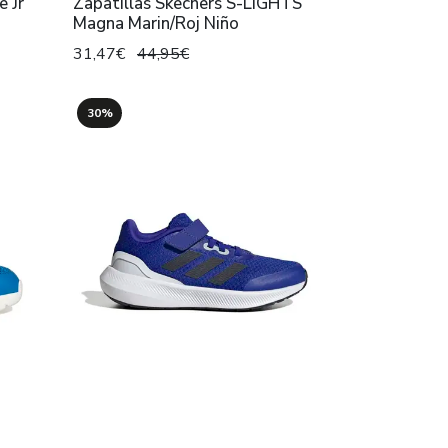
e Jr
Zapatillas Skechers S-LIGHTS
Magna Marin/Roj Niño
31,47€
44,95€
30%