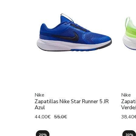
Nike
Nike
Zapatillas Nike Star Runner 5 JR
Zapati
Azul
Verde
44,00€
55,0€
38,40
20%
30%