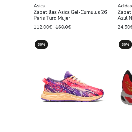
Asics
Adidas
Zapatillas Asics Gel-Cumulus 26
Zapati
Paris Turq Mujer
Azul N
112,00€
160,0€
24,50
30%
30%