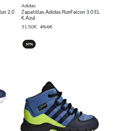
Adidas
Run 2.0
Zapatillas Adidas RunFalcon 3.0 EL
K Azul
31,50€
45,0€
30%