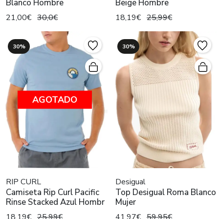
Blanco Hombre
Beige Hombre
21,00€
30,0€
18,19€
25,99€
30%
30%
AGOTADO
RIP CURL
Desigual
Camiseta Rip Curl Pacific
Top Desigual Roma Blanco
Rinse Stacked Azul Hombr
Mujer
18,19€
25,99€
41,97€
59,95€