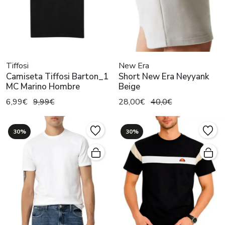
Tiffosi
New Era
Camiseta Tiffosi Barton_1
Short New Era Neyyank
MC Marino Hombre
Beige
6,99€
9,99€
28,00€
40,0€
30%
30%